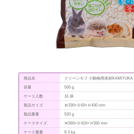
商品名
クリーンモフ 小動物用床材KAMIYUKA
容量
500 g
ケース入数
16 袋
製品サイズ
Ｗ330×Ｄ60×Ｈ430 mm
製品重量
520 g
ケースサイズ
Ｗ560×Ｄ410×Ｈ550 mm
ケース重量
9.3 kg