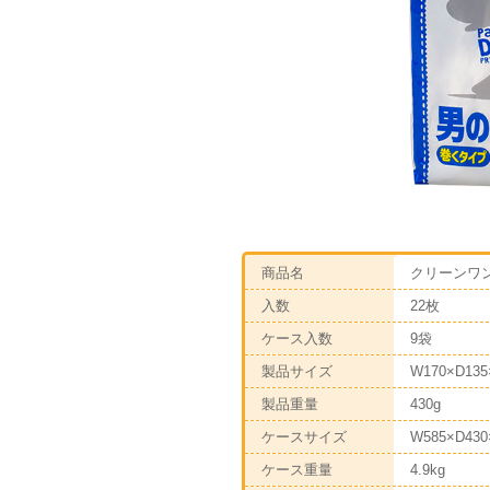
商品名
クリーンワン
入数
22枚
ケース入数
9袋
製品サイズ
W170×D13
製品重量
430g
ケースサイズ
W585×D43
ケース重量
4.9kg