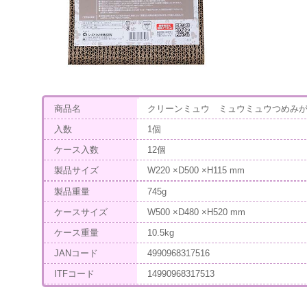
商品名
クリーンミュウ ミュウミュウつめみがき 
入数
1個
ケース入数
12個
製品サイズ
W220 ×D500 ×H115 mm
製品重量
745g
ケースサイズ
W500 ×D480 ×H520 mm
ケース重量
10.5kg
JANコード
4990968317516
ITFコード
14990968317513